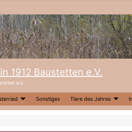
n 1912 Baustetten e.V.
tetten e.V.
sterried
Sonstiges
Tiere des Jahres
I